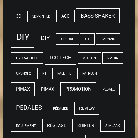
BASS SHAKER
3D
ACC
3DPRINTED
DIY
DIY
GFORCE
GT
HARNAIS
LOGITECH
HYDRAULIQUE
MOTION
NVIDIA
OPENSFX
P1
PALETTE
PATREON
PIMAX
PROMOTION
PIMAX
PÉDALE
PÉDALES
REVIEW
PÉDALIER
RÉGLAGE
SHIFTER
ROULEMENT
SIMJACK