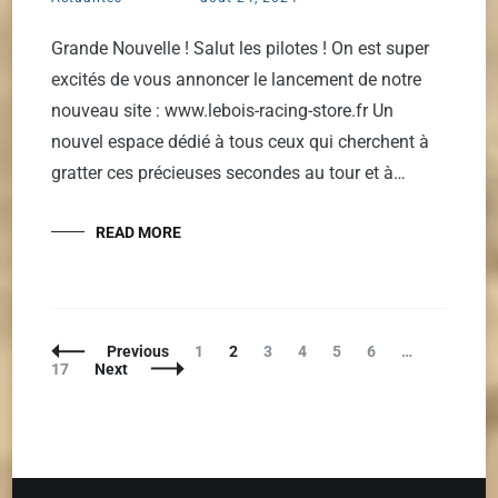
Grande Nouvelle ! Salut les pilotes ! On est super
excités de vous annoncer le lancement de notre
nouveau site : www.lebois-racing-store.fr Un
nouvel espace dédié à tous ceux qui cherchent à
gratter ces précieuses secondes au tour et à…
READ MORE
Posts
Page
Page
Page
Page
Page
Page
Page
Previous
1
2
3
4
5
6
…
Navigation
17
Next