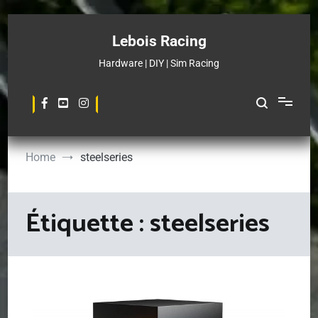
Skip
to
Lebois Racing
content
Hardware | DIY | Sim Racing
Home
steelseries
Étiquette :
steelseries