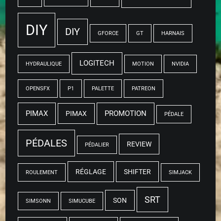
DIY
DIY
GFORCE
GT
HARNAIS
LOGITECH
HYDRAULIQUE
MOTION
NVIDIA
OPENSFX
P1
PALETTE
PATREON
PIMAX
PROMOTION
PIMAX
PÉDALE
PÉDALES
REVIEW
PÉDALIER
RÉGLAGE
SHIFTER
ROULEMENT
SIMJACK
SRT
SON
SIMSONN
SIMUCUBE