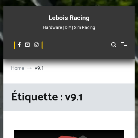
Skip
to
Lebois Racing
content
Hardware | DIY | Sim Racing
Home
v9.1
Étiquette :
v9.1