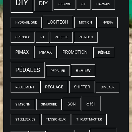
DIY
DIY
GFORCE
GT
HARNAIS
LOGITECH
HYDRAULIQUE
MOTION
NVIDIA
OPENSFX
P1
PALETTE
PATREON
PIMAX
PROMOTION
PIMAX
PÉDALE
PÉDALES
REVIEW
PÉDALIER
RÉGLAGE
SHIFTER
ROULEMENT
SIMJACK
SRT
SON
SIMSONN
SIMUCUBE
STEELSERIES
TENSIONEUR
THRUSTMASTER