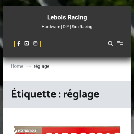
Skip
to
Lebois Racing
content
Hardware | DIY | Sim Racing
Home
réglage
Étiquette :
réglage