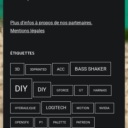
Plus d'infos à propos de nos partenaires.
Mentions légales
ÉTIQUETTES
BASS SHAKER
3D
ACC
3DPRINTED
DIY
DIY
GFORCE
GT
HARNAIS
LOGITECH
HYDRAULIQUE
MOTION
NVIDIA
OPENSFX
P1
PALETTE
PATREON