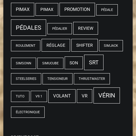
PIMAX
PROMOTION
PIMAX
PÉDALE
PÉDALES
REVIEW
PÉDALIER
RÉGLAGE
SHIFTER
ROULEMENT
SIMJACK
SRT
SON
SIMSONN
SIMUCUBE
STEELSERIES
TENSIONEUR
THRUSTMASTER
VÉRIN
VOLANT
VR
TUTO
V9.1
ÉLECTRONIQUE