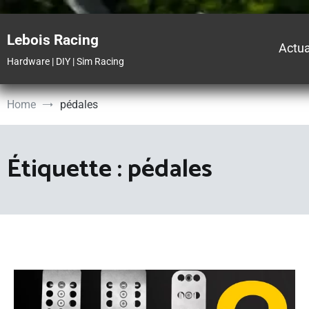
Skip
to
Lebois Racing
content
Actua
Hardware | DIY | Sim Racing
Home
pédales
Étiquette :
pédales