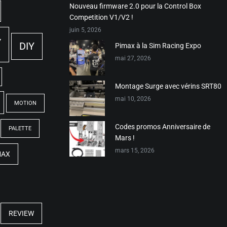
Nouveau firmware 2.0 pour la Control Box
Competition V1/V2 !
juin 5, 2026
Y
DIY
Pimax à la Sim Racing Expo
mai 27, 2026
Montage Surge avec vérins SRT80
mai 10, 2026
MOTION
Codes promos Anniversaire de
PALETTE
Mars !
mars 15, 2026
MAX
REVIEW