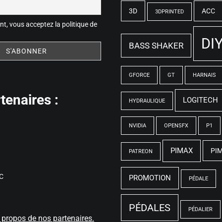
3D
ACC
3DPRINTED
t, vous acceptez la politique de
DI
BASS SHAKER
GFORCE
GT
HARNAIS
tenaires :
LOGITECH
HYDRAULIQUE
NVIDIA
OPENSFX
P1
PIMAX
PI
PATREON
C
PROMOTION
PÉDALE
PÉDALES
PÉDALIER
à propos de nos partenaires.