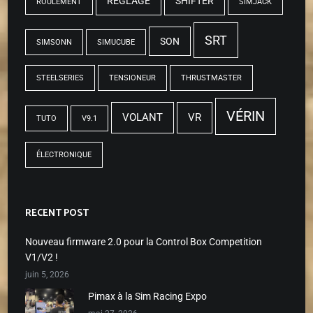
RÉGLAGE
SHIFTER
ROULEMENT
SIMJACK
SRT
SON
SIMSONN
SIMUCUBE
STEELSERIES
TENSIONEUR
THRUSTMASTER
VÉRIN
VOLANT
VR
TUTO
V9.1
ÉLECTRONIQUE
RECENT POST
Nouveau firmware 2.0 pour la Control Box Competition
V1/V2 !
juin 5, 2026
Pimax à la Sim Racing Expo