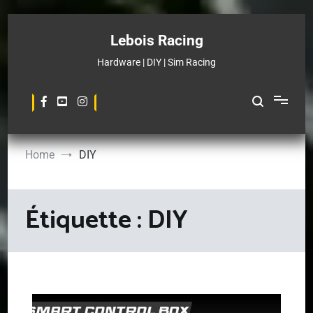
Skip
to
Lebois Racing
content
Hardware | DIY | Sim Racing
Home
DIY
Étiquette :
DIY