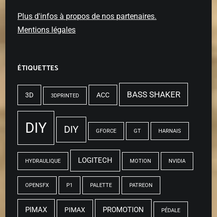
Plus d'infos à propos de nos partenaires.
Mentions légales
ÉTIQUETTES
BASS SHAKER
3D
ACC
3DPRINTED
DIY
DIY
GFORCE
GT
HARNAIS
LOGITECH
HYDRAULIQUE
MOTION
NVIDIA
OPENSFX
P1
PALETTE
PATREON
PIMAX
PROMOTION
PIMAX
PÉDALE