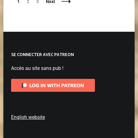
Posts
Page
Page
Page
1
2
3
Next
Navigation
SE CONNECTER AVEC PATREON
Accès au site sans pub !
English website