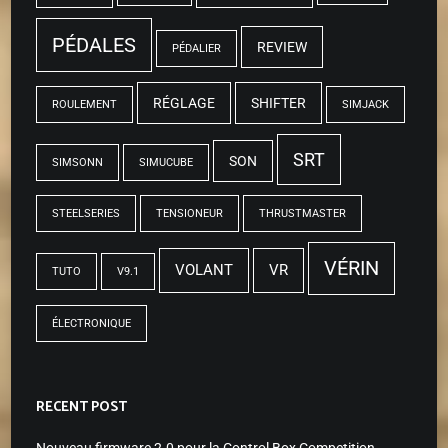
PÉDALES
REVIEW
PÉDALIER
RÉGLAGE
SHIFTER
ROULEMENT
SIMJACK
SRT
SON
SIMSONN
SIMUCUBE
STEELSERIES
TENSIONEUR
THRUSTMASTER
VÉRIN
VOLANT
VR
TUTO
V9.1
ÉLECTRONIQUE
RECENT POST
Nouveau firmware 2.0 pour la Control Box Competition