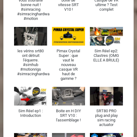
vous souhaite
boîte de
casque de VR
bonne nuit !
vitesse SRT
ultime ? Test
#simracing
V10 !
complet
#simracinghardware
#motion
les vérins srt80
Pimax Crystal
Sim Réel ep2:
ont détruit
Super : que
Clastres (OMG
l'équerre.
vaut le
ELLE A BRULE)
#simhub
nouveau
#motionrigs
casque VR
#simracinghardware
haut de
gamme ?
Sim Réel ep1 :
Boite en H DIY
SRT80 PRO
Introduction
SRT V10 :
plug and play
l'assemblage !
sim racing
actuator