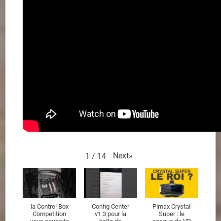
Next
»
1
/
14
la Control Box
Config Center
Pimax Crystal
Competition
v1.3 pour la
Super : le