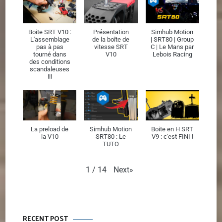
Boite SRT V10 :
Présentation
Simhub Motion
L'assemblage
de la boîte de
| SRT80 | Group
pas à pas
vitesse SRT
C | Le Mans par
tourné dans
V10
Lebois Racing
des conditions
scandaleuses
!!!
La preload de
Simhub Motion
Boite en H SRT
la V10
SRT80 : Le
V9 : c'est FINI !
TUTO
Next
»
1
/
14
RECENT POST