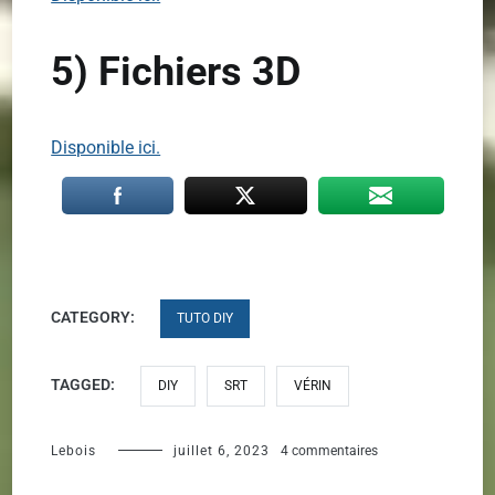
5) Fichiers 3D
Disponible ici.
CATEGORY:
TUTO DIY
TAGGED:
DIY
SRT
VÉRIN
sur
Lebois
juillet 6, 2023
4 commentaires
Smart