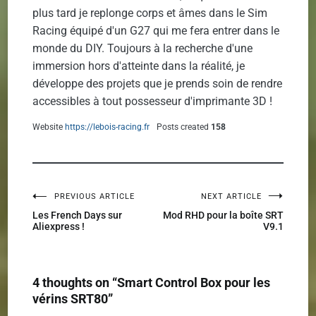
plus tard je replonge corps et âmes dans le Sim
Racing équipé d'un G27 qui me fera entrer dans le
monde du DIY. Toujours à la recherche d'une
immersion hors d'atteinte dans la réalité, je
développe des projets que je prends soin de rendre
accessibles à tout possesseur d'imprimante 3D !
Website
https://lebois-racing.fr
Posts created
158
PREVIOUS ARTICLE
NEXT ARTICLE
Navigation
Les French Days sur
Mod RHD pour la boîte SRT
Aliexpress !
V9.1
de
l’article
4 thoughts on “
Smart Control Box pour les
vérins SRT80
”