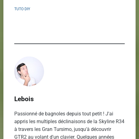
Control
TUTO DIY
Box
pour
les
vérins
SRT80
Lebois
Passionné de bagnoles depuis tout petit ! J'ai
appris les multiples déclinaisons de la Skyline R34
à travers les Gran Tursimo, jusqu'à découvrir
GTR2 au volant d'un clavier. Quelques années