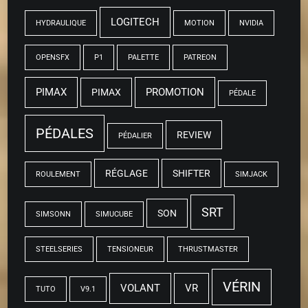
LOGITECH
HYDRAULIQUE
MOTION
NVIDIA
OPENSFX
P1
PALETTE
PATREON
PIMAX
PROMOTION
PIMAX
PÉDALE
PÉDALES
REVIEW
PÉDALIER
RÉGLAGE
SHIFTER
ROULEMENT
SIMJACK
SRT
SON
SIMSONN
SIMUCUBE
STEELSERIES
TENSIONEUR
THRUSTMASTER
VÉRIN
VOLANT
VR
TUTO
V9.1