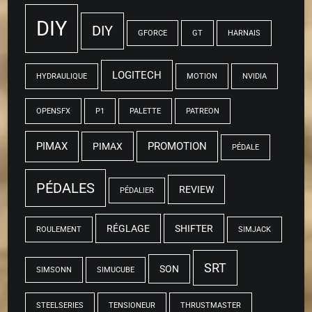
DIY
DIY
GFORCE
GT
HARNAIS
LOGITECH
HYDRAULIQUE
MOTION
NVIDIA
OPENSFX
P1
PALETTE
PATREON
PIMAX
PROMOTION
PIMAX
PÉDALE
PÉDALES
REVIEW
PÉDALIER
RÉGLAGE
SHIFTER
ROULEMENT
SIMJACK
SRT
SON
SIMSONN
SIMUCUBE
STEELSERIES
TENSIONEUR
THRUSTMASTER