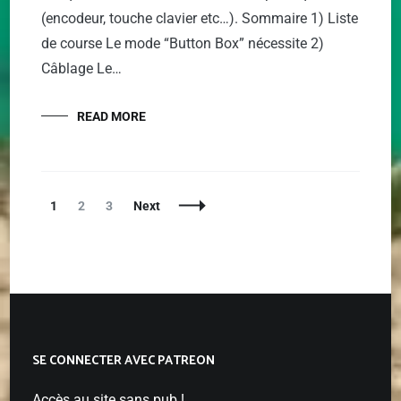
(encodeur, touche clavier etc…). Sommaire 1) Liste
de course Le mode “Button Box” nécessite 2)
Câblage Le…
READ MORE
Posts
Page
Page
Page
1
2
3
Next
Navigation
SE CONNECTER AVEC PATREON
Accès au site sans pub !