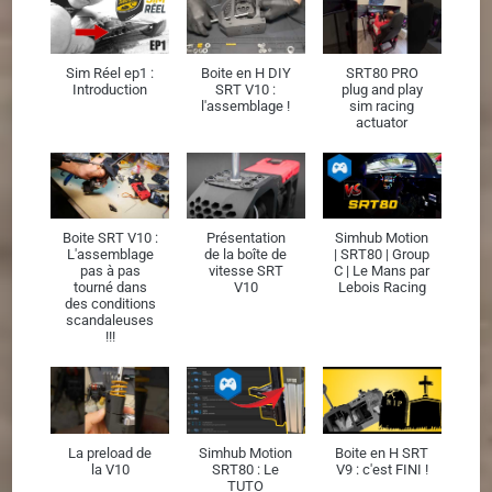
Sim Réel ep1 :
Boite en H DIY
SRT80 PRO
Introduction
SRT V10 :
plug and play
l'assemblage !
sim racing
actuator
Boite SRT V10 :
Présentation
Simhub Motion
L'assemblage
de la boîte de
| SRT80 | Group
pas à pas
vitesse SRT
C | Le Mans par
tourné dans
V10
Lebois Racing
des conditions
scandaleuses
!!!
La preload de
Simhub Motion
Boite en H SRT
la V10
SRT80 : Le
V9 : c'est FINI !
TUTO