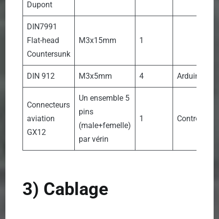
Dupont
DIN7991
Flat-head
M3x15mm
1
Countersunk
DIN 912
M3x5mm
4
Arduino Un
Un ensemble 5
Connecteurs
pins
aviation
1
Control box
(male+femelle)
GX12
par vérin
3) Cablage