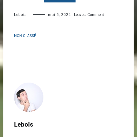
on
Lebois
mai 5, 2022
Leave a Comment
Standard
Control
NON CLASSÉ
Box
pour
les
vérins
SRT80
Lebois