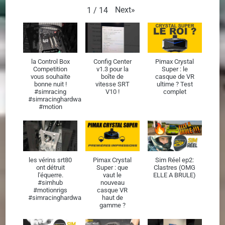
Next
»
1
/
14
la Control Box
Config Center
Pimax Crystal
Competition
v1.3 pour la
Super : le
vous souhaite
boîte de
casque de VR
bonne nuit !
vitesse SRT
ultime ? Test
#simracing
V10 !
complet
#simracinghardware
#motion
les vérins srt80
Pimax Crystal
Sim Réel ep2:
ont détruit
Super : que
Clastres (OMG
l'équerre.
vaut le
ELLE A BRULE)
#simhub
nouveau
#motionrigs
casque VR
#simracinghardware
haut de
gamme ?