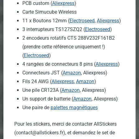
PCB custom (
Aliexpress
)
Carte Simucube Wireless
11 x Boutons 12mm (
Electroseed
,
Aliexpress
)
3 interrupteurs TS127SZQ2 (
Electroseed
)
2 encodeurs rotatifs CTS 288V232F161B2
(prendre cette référence uniquement !)
(
Electroseed
)
4 rangées de connecteurs 8 pins (
Aliexpress
)
Connecteurs JST (
Amazon
, Aliexpress)
Fils 24 AWG (
Aliexpress
,
Amazon
)
Une pile CR123A (
Amazon
, Aliexpress)
Un support de batterie (
Amazon
, Aliexpress)
Une paire de
palettes magnétiques
Pour les stickers, merci de contacter AllStickers
(contact@allstickers.fr), et demandez le set de