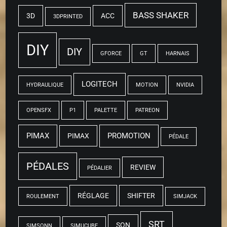
BASS SHAKER
3D
ACC
3DPRINTED
DIY
DIY
GFORCE
GT
HARNAIS
LOGITECH
HYDRAULIQUE
MOTION
NVIDIA
OPENSFX
P1
PALETTE
PATREON
PIMAX
PROMOTION
PIMAX
PÉDALE
PÉDALES
REVIEW
PÉDALIER
RÉGLAGE
SHIFTER
ROULEMENT
SIMJACK
SRT
SON
SIMSONN
SIMUCUBE