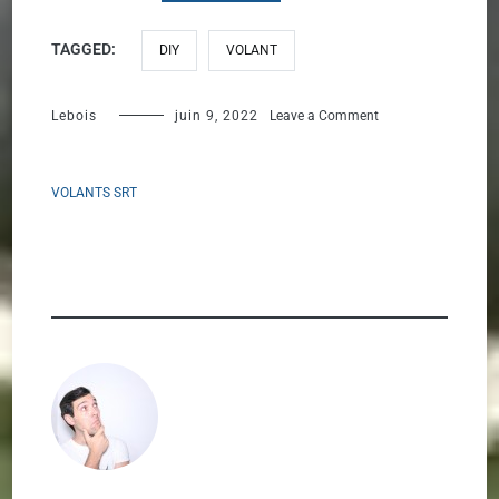
TAGGED:
DIY
VOLANT
on
Lebois
juin 9, 2022
Leave a Comment
Volant
Ferrari
VOLANTS SRT
488
GT3
pour
Simucube