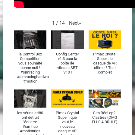
Next
»
1
/
14
la Control Box
Config Center
Pimax Crystal
Competition
v1.3 pour la
Super : le
vous souhaite
boîte de
casque de VR
bonne nuit !
vitesse SRT
ultime ? Test
#simracing
V10 !
complet
#simracinghardware
#motion
les vérins srt80
Pimax Crystal
Sim Réel ep2:
ont détruit
Super : que
Clastres (OMG
l'équerre.
vaut le
ELLE A BRULE)
#simhub
nouveau
#motionrigs
casque VR