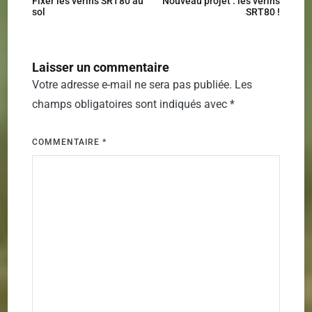
Fixer les vérins SRT80 au
Nouveau projet : les vérins
sol
SRT80 !
de
l’article
Laisser un commentaire
Votre adresse e-mail ne sera pas publiée.
Les
champs obligatoires sont indiqués avec
*
COMMENTAIRE
*