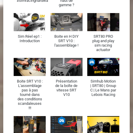
#simracinghardware
haut de
gamme ?
Sim Réel ep1 :
Boite en H DIY
SRT80 PRO
Introduction
SRT V10 :
plug and play
l'assemblage !
sim racing
actuator
Boite SRT V10 :
Présentation
Simhub Motion
L'assemblage
de la boîte de
| SRT80 | Group
pas à pas
vitesse SRT
C | Le Mans par
tourné dans
V10
Lebois Racing
des conditions
scandaleuses
!!!