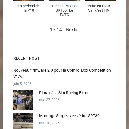
La preload de
Simhub Motion
Boite en H SRT
la V10
SRT80 : Le
V9 : c'est FINI !
TUTO
Next
»
1
/
14
RECENT POST
Nouveau firmware 2.0 pour la Control Box Competition
V1/V2 !
juin 5, 2026
Pimax à la Sim Racing Expo
mai 27, 2026
Montage Surge avec vérins SRT80
mai 10, 2026