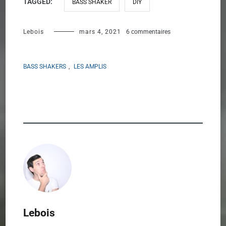
TAGGED:
BASS SHAKER
DIY
sur
Lebois
mars 4, 2021
6 commentaires
Ampli
4
BASS SHAKERS
,
LES AMPLIS
canaux
Aiyima
TPA3116D2
Lebois