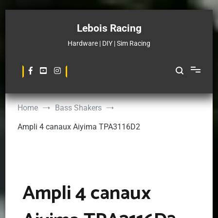
Skip
to
Lebois Racing
content
Hardware | DIY | Sim Racing
Home
Bass Shakers
Ampli 4 canaux Aiyima TPA3116D2
Ampli 4 canaux