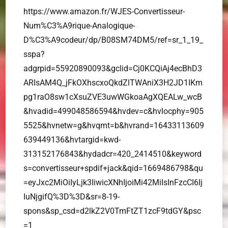
https://www.amazon.fr/WJES-Convertisseur-
Num%C3%A9rique-Analogique-
D%C3%A9codeur/dp/B08SM74DM5/ref=sr_1_19_
sspa?
adgrpid=55920890093&gclid=Cj0KCQiAj4ecBhD3
ARIsAM4Q_jFkOXhscxoQkdZlTWAniX3H2JD1IKm
pg1raO8sw1cXsuZVE3uwWGkoaAgXQEALw_wcB
&hvadid=499048586594&hvdev=c&hvlocphy=905
5525&hvnetw=g&hvqmt=b&hvrand=16433113609
639449136&hvtargid=kwd-
313152176843&hydadcr=420_2414510&keyword
s=convertisseur+spdif+jack&qid=1669486798&qu
=eyJxc2MiOiIyLjk3IiwicXNhIjoiMi42MiIsInFzcCI6Ij
IuNjgifQ%3D%3D&sr=8-19-
spons&sp_csd=d2lkZ2V0TmFtZT1zcF9tdGY&psc
=1