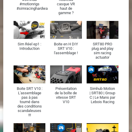
#motionrigs
casque VR
#simracinghardware
haut de
gamme ?
Sim Réel ep1 :
Boite en H DIY
SRT80 PRO
Introduction
SRT V10 :
plug and play
l'assemblage !
sim racing
actuator
Boite SRT V10 :
Présentation
Simhub Motion
L'assemblage
de la boîte de
| SRT80 | Group
pas à pas
vitesse SRT
C | Le Mans par
tourné dans
V10
Lebois Racing
des conditions
scandaleuses
!!!