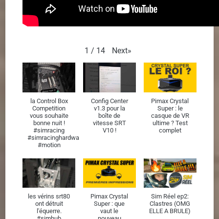
Next
»
1
/
14
la Control Box
Config Center
Pimax Crystal
Competition
v1.3 pour la
Super : le
vous souhaite
boîte de
casque de VR
bonne nuit !
vitesse SRT
ultime ? Test
#simracing
V10 !
complet
#simracinghardware
#motion
les vérins srt80
Pimax Crystal
Sim Réel ep2:
ont détruit
Super : que
Clastres (OMG
l'équerre.
vaut le
ELLE A BRULE)
#simhub
nouveau