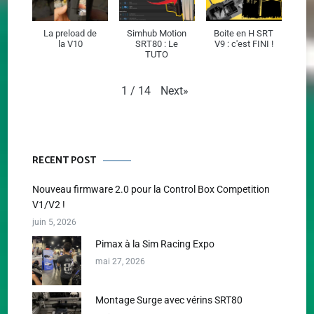
La preload de
Simhub Motion
Boite en H SRT
la V10
SRT80 : Le
V9 : c'est FINI !
TUTO
Next
»
1
/
14
RECENT POST
Nouveau firmware 2.0 pour la Control Box Competition
V1/V2 !
juin 5, 2026
Pimax à la Sim Racing Expo
mai 27, 2026
Montage Surge avec vérins SRT80