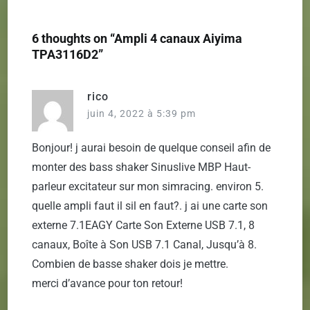
de
l’article
6 thoughts on “
Ampli 4 canaux Aiyima
TPA3116D2
”
rico
juin 4, 2022 à 5:39 pm
Bonjour! j aurai besoin de quelque conseil afin de
monter des bass shaker Sinuslive MBP Haut-
parleur excitateur sur mon simracing. environ 5.
quelle ampli faut il sil en faut?. j ai une carte son
externe 7.1EAGY Carte Son Externe USB 7.1, 8
canaux, Boîte à Son USB 7.1 Canal, Jusqu’à 8.
Combien de basse shaker dois je mettre.
merci d’avance pour ton retour!