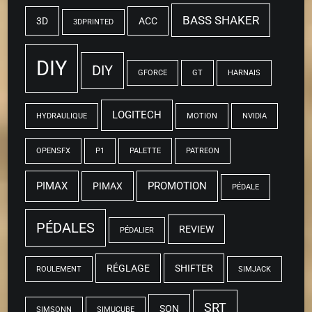
BASS SHAKER
3D
ACC
3DPRINTED
DIY
DIY
GFORCE
GT
HARNAIS
LOGITECH
HYDRAULIQUE
MOTION
NVIDIA
OPENSFX
P1
PALETTE
PATREON
PIMAX
PROMOTION
PIMAX
PÉDALE
PÉDALES
REVIEW
PÉDALIER
RÉGLAGE
SHIFTER
ROULEMENT
SIMJACK
SRT
SON
SIMSONN
SIMUCUBE