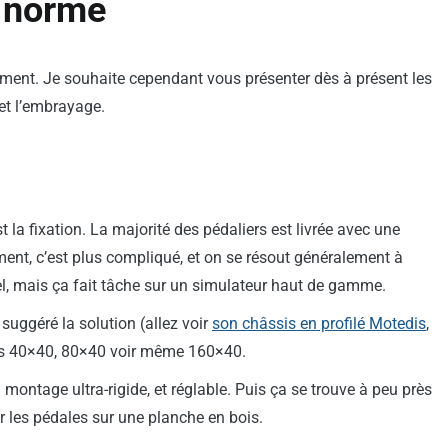
e norme
ement. Je souhaite cependant vous présenter dès à présent les
 et l’embrayage.
la fixation. La majorité des pédaliers est livrée avec une
nt, c’est plus compliqué, et on se résout généralement à
el, mais ça fait tâche sur un simulateur haut de gamme.
suggéré la solution (allez voir
son châssis en profilé Motedis
,
filés 40×40, 80×40 voir même 160×40.
ontage ultra-rigide, et réglable. Puis ça se trouve à peu près
er les pédales sur une planche en bois.