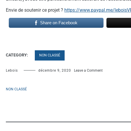
Envie de soutenir ce projet ?
https://www.paypal.me/leboisVR
Share on Facebook
CATEGORY:
NON CLASSÉ
on
Lebois
décembre 9, 2020
Leave a Comment
Pédale
SRT
DÉV
NON CLASSÉ
#1