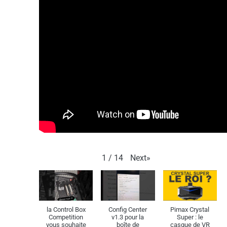
Next
»
1
/
14
la Control Box
Config Center
Pimax Crystal
Competition
v1.3 pour la
Super : le
vous souhaite
boîte de
casque de VR