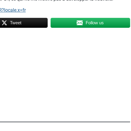
?locale.x=fr
Tweet
Follow us