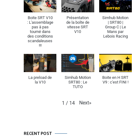
Boite SRT V10
Présentation
Simhub Motion
: L'assemblage
de la boîte de
| SRT80 |
pas à pas
vitesse SRT
Group C | Le
tourné dans
V10
Mans par
des conditions
Lebois Racing
scandaleuses
!!!
La preload de
Simhub Motion
Boite en H SRT
la V10
SRT80 : Le
V9 : c'est FINI !
TUTO
Next
»
1
/
14
RECENT POST