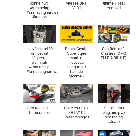
bonne nuit !
vitesse SRT
ultime ? Test
#simracing
V10 !
complet
#simracinghardware
#motion
les vérins srt80
Pimax Crystal
Sim Réel ep2:
ont détruit
Super : que
Clastres (OMG
l'équerre.
vaut le
ELLE A BRULE)
#simhub
nouveau
#motionrigs
casque VR
#simracinghardware
haut de
gamme ?
Sim Réel ep1 :
Boite en H DIY
SRT80 PRO
Introduction
SRT V10 :
plug and play
l'assemblage !
sim racing
actuator