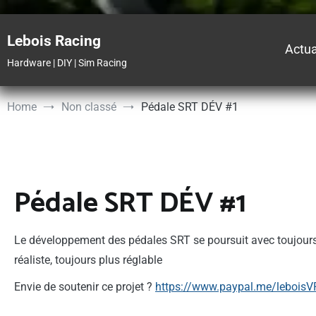
Skip
to
Lebois Racing
content
Actua
Hardware | DIY | Sim Racing
Home
Non classé
Pédale SRT DÉV #1
Pédale SRT DÉV #1
Le développement des pédales SRT se poursuit avec toujours l
réaliste, toujours plus réglable
Envie de soutenir ce projet ?
https://www.paypal.me/leboisVR