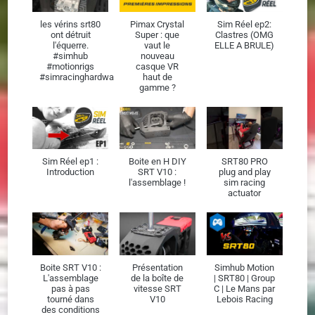
les vérins srt80
Pimax Crystal
Sim Réel ep2:
ont détruit
Super : que
Clastres (OMG
l'équerre.
vaut le
ELLE A BRULE)
#simhub
nouveau
#motionrigs
casque VR
#simracinghardware
haut de
gamme ?
Sim Réel ep1 :
Boite en H DIY
SRT80 PRO
Introduction
SRT V10 :
plug and play
l'assemblage !
sim racing
actuator
Boite SRT V10 :
Présentation
Simhub Motion
L'assemblage
de la boîte de
| SRT80 | Group
pas à pas
vitesse SRT
C | Le Mans par
tourné dans
V10
Lebois Racing
des conditions