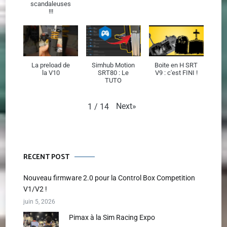
scandaleuses
!!!
La preload de
Simhub Motion
Boite en H SRT
la V10
SRT80 : Le
V9 : c'est FINI !
TUTO
Next
»
1
/
14
RECENT POST
Nouveau firmware 2.0 pour la Control Box Competition
V1/V2 !
juin 5, 2026
Pimax à la Sim Racing Expo