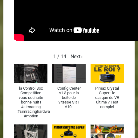
Next
»
1
/
14
la Control Box
Config Center
Pimax Crystal
Competition
v1.3 pour la
Super : le
vous souhaite
boîte de
casque de VR
bonne nuit !
vitesse SRT
ultime ? Test
#simracing
V10 !
complet
#simracinghardware
#motion