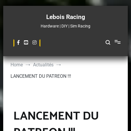
Skip
to
Lebois Racing
content
Hardware | DIY | Sim Racing
Home
Actualités
LANCEMENT DU PATREON !!!
LANCEMENT DU