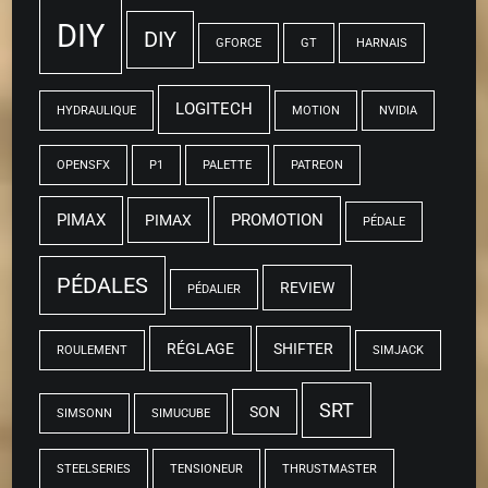
DIY
DIY
GFORCE
GT
HARNAIS
LOGITECH
HYDRAULIQUE
MOTION
NVIDIA
OPENSFX
P1
PALETTE
PATREON
PIMAX
PROMOTION
PIMAX
PÉDALE
PÉDALES
REVIEW
PÉDALIER
RÉGLAGE
SHIFTER
ROULEMENT
SIMJACK
SRT
SON
SIMSONN
SIMUCUBE
STEELSERIES
TENSIONEUR
THRUSTMASTER