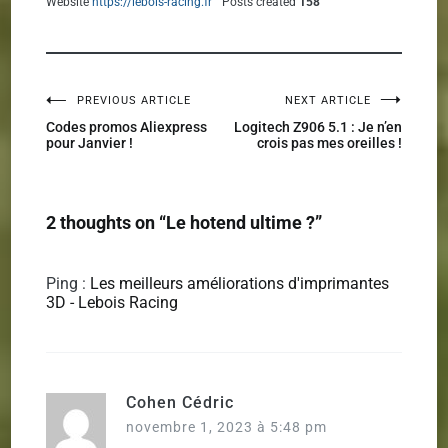
Website
https://lebois-racing.fr
Posts created
158
PREVIOUS ARTICLE
NEXT ARTICLE
Navigation
Codes promos Aliexpress
Logitech Z906 5.1 : Je n’en
pour Janvier !
crois pas mes oreilles !
de
l’article
2 thoughts on “
Le hotend ultime ?
”
Ping :
Les meilleurs améliorations d'imprimantes
3D - Lebois Racing
Cohen Cédric
novembre 1, 2023 à 5:48 pm