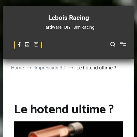
Skip
to
Lebois Racing
content
Hardware | DIY | Sim Racing
Home
Impression 3D
Le hotend ultime ?
Le hotend ultime ?