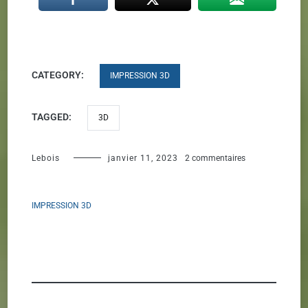
CATEGORY:
IMPRESSION 3D
TAGGED:
3D
sur
Lebois
janvier 11, 2023
2 commentaires
Le
hotend
IMPRESSION 3D
ultime
?