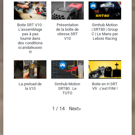
Boite SRT V10 :
Présentation
Simhub Motion
L'assemblage
de la boîte de
| SRT80 | Group
pas à pas
vitesse SRT
C | Le Mans par
tourné dans
V10
Lebois Racing
des conditions
scandaleuses
!!!
La preload de
Simhub Motion
Boite en H SRT
la V10
SRT80 : Le
V9 : c'est FINI !
TUTO
Next
»
1
/
14