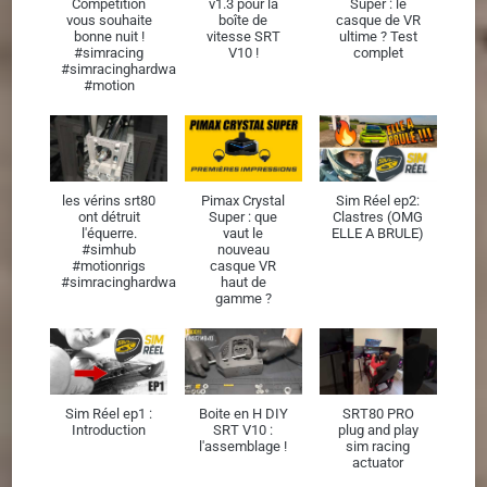
Competition
v1.3 pour la
Super : le
vous souhaite
boîte de
casque de VR
bonne nuit !
vitesse SRT
ultime ? Test
#simracing
V10 !
complet
#simracinghardware
#motion
les vérins srt80
Pimax Crystal
Sim Réel ep2:
ont détruit
Super : que
Clastres (OMG
l'équerre.
vaut le
ELLE A BRULE)
#simhub
nouveau
#motionrigs
casque VR
#simracinghardware
haut de
gamme ?
Sim Réel ep1 :
Boite en H DIY
SRT80 PRO
Introduction
SRT V10 :
plug and play
l'assemblage !
sim racing
actuator