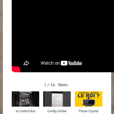
Next
»
1
/
14
la Control Box
Config Center
Pimax Crystal